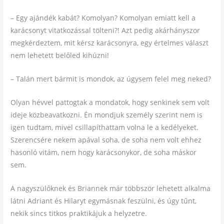
– Egy ajándék kabát? Komolyan? Komolyan emiatt kell a
karácsonyt vitatkozással tölteni?! Azt pedig akárhányszor
megkérdeztem, mit kérsz karácsonyra, egy értelmes választ
nem lehetett belőled kihúzni!
– Talán mert bármit is mondok, az úgysem felel meg neked?
Olyan hévvel pattogtak a mondatok, hogy senkinek sem volt
ideje közbeavatkozni. Én mondjuk személy szerint nem is
igen tudtam, mivel csillapíthattam volna le a kedélyeket.
Szerencsére nekem apával soha, de soha nem volt ehhez
hasonló vitám, nem hogy karácsonykor, de soha máskor
sem.
A nagyszülőknek és Briannek már többször lehetett alkalma
látni Adriant és Hilaryt egymásnak feszülni, és úgy tűnt,
nekik sincs titkos praktikájuk a helyzetre.