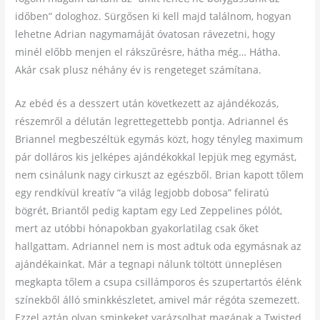
időben” dologhoz. Sürgősen ki kell majd találnom, hogyan
lehetne Adrian nagymamáját óvatosan rávezetni, hogy
minél előbb menjen el rákszűrésre, hátha még… Hátha.
Akár csak plusz néhány év is rengeteget számítana.
Az ebéd és a desszert után következett az ajándékozás,
részemről a délután legrettegettebb pontja. Adriannel és
Briannel megbeszéltük egymás közt, hogy tényleg maximum
pár dolláros kis jelképes ajándékokkal lepjük meg egymást,
nem csinálunk nagy cirkuszt az egészből. Brian kapott tőlem
egy rendkívül kreatív “a világ legjobb dobosa” feliratú
bögrét, Briantől pedig kaptam egy Led Zeppelines pólót,
mert az utóbbi hónapokban gyakorlatilag csak őket
hallgattam. Adriannel nem is most adtuk oda egymásnak az
ajándékainkat. Már a tegnapi nálunk töltött ünneplésen
megkapta tőlem a csupa csillámporos és szupertartós élénk
színekből álló sminkkészletet, amivel már régóta szemezett.
Ezzel aztán olyan sminkeket varázsolhat magának a Twisted