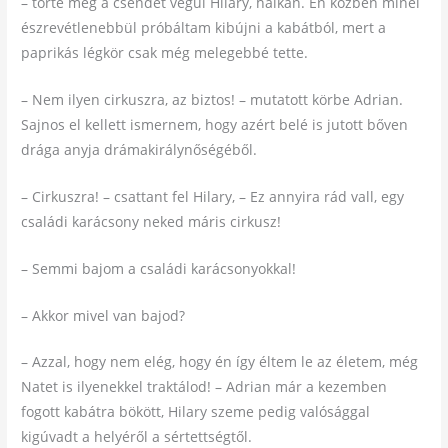
– törte meg a csendet végül Hilary, halkan. Én közben minél
észrevétlenebbül próbáltam kibújni a kabátból, mert a
paprikás légkör csak még melegebbé tette.
– Nem ilyen cirkuszra, az biztos! – mutatott körbe Adrian.
Sajnos el kellett ismernem, hogy azért belé is jutott bőven
drága anyja drámakirálynőségéből.
– Cirkuszra! – csattant fel Hilary, – Ez annyira rád vall, egy
családi karácsony neked máris cirkusz!
– Semmi bajom a családi karácsonyokkal!
– Akkor mivel van bajod?
– Azzal, hogy nem elég, hogy én így éltem le az életem, még
Natet is ilyenekkel traktálod! – Adrian már a kezemben
fogott kabátra bökött, Hilary szeme pedig valósággal
kigúvadt a helyéről a sértettségtől.