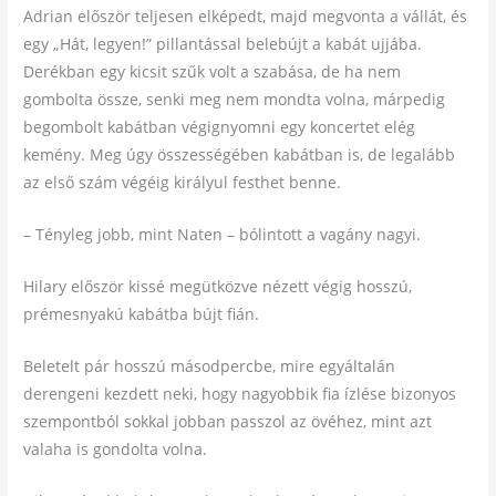
Adrian először teljesen elképedt, majd megvonta a vállát, és
egy „Hát, legyen!” pillantással belebújt a kabát ujjába.
Derékban egy kicsit szűk volt a szabása, de ha nem
gombolta össze, senki meg nem mondta volna, márpedig
begombolt kabátban végignyomni egy koncertet elég
kemény. Meg úgy összességében kabátban is, de legalább
az első szám végéig királyul festhet benne.
– Tényleg jobb, mint Naten – bólintott a vagány nagyi.
Hilary először kissé megütközve nézett végig hosszú,
prémesnyakú kabátba bújt fián.
Beletelt pár hosszú másodpercbe, mire egyáltalán
derengeni kezdett neki, hogy nagyobbik fia ízlése bizonyos
szempontból sokkal jobban passzol az övéhez, mint azt
valaha is gondolta volna.