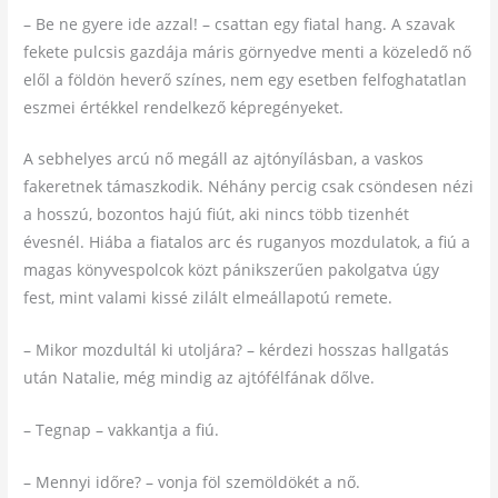
– Be ne gyere ide azzal! – csattan egy fiatal hang. A szavak
fekete pulcsis gazdája máris görnyedve menti a közeledő nő
elől a földön heverő színes, nem egy esetben felfoghatatlan
eszmei értékkel rendelkező képregényeket.
A sebhelyes arcú nő megáll az ajtónyílásban, a vaskos
fakeretnek támaszkodik. Néhány percig csak csöndesen nézi
a hosszú, bozontos hajú fiút, aki nincs több tizenhét
évesnél. Hiába a fiatalos arc és ruganyos mozdulatok, a fiú a
magas könyvespolcok közt pánikszerűen pakolgatva úgy
fest, mint valami kissé zilált elmeállapotú remete.
– Mikor mozdultál ki utoljára? – kérdezi hosszas hallgatás
után Natalie, még mindig az ajtófélfának dőlve.
– Tegnap – vakkantja a fiú.
– Mennyi időre? – vonja föl szemöldökét a nő.