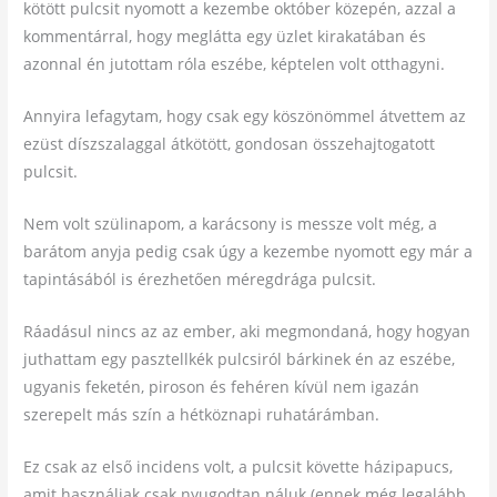
kötött pulcsit nyomott a kezembe október közepén, azzal a
kommentárral, hogy meglátta egy üzlet kirakatában és
azonnal én jutottam róla eszébe, képtelen volt otthagyni.
Annyira lefagytam, hogy csak egy köszönömmel átvettem az
ezüst díszszalaggal átkötött, gondosan összehajtogatott
pulcsit.
Nem volt szülinapom, a karácsony is messze volt még, a
barátom anyja pedig csak úgy a kezembe nyomott egy már a
tapintásából is érezhetően méregdrága pulcsit.
Ráadásul nincs az az ember, aki megmondaná, hogy hogyan
juthattam egy pasztellkék pulcsiról bárkinek én az eszébe,
ugyanis feketén, piroson és fehéren kívül nem igazán
szerepelt más szín a hétköznapi ruhatárámban.
Ez csak az első incidens volt, a pulcsit követte házipapucs,
amit használjak csak nyugodtan náluk (ennek még legalább