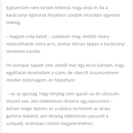
Egyszerűen nem bírtam tétlenül, hogy anya és fia a
karácsonyi égősorok fényében szedjék miszlikbe egymást
lelkileg.
– Nagyon szép kabát – szólaltam meg, mielőtt Hilary
válaszolhatott volna arra, amikor Adrian éppen a karácsonyi
sérelmeit sorolta.
Öt szempár tapadt rám, amitől már egy kicsit bántam, hogy
egyáltalán kinyitottam a szám, de sikerült összeszednem
minden bátorságom, és folytattam:
– Az az igazság, hogy tényleg nem igazán az én stílusom.
Viszont van, akin tökéletesen festene egy koncerten! –
Adrian mögé léptem, és a vállára terítettem az óriási
galléros kabátot, ami tényleg tökéletesen passzolt a
színpadi, drámaian csilivili megjelenéséhez.