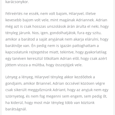
karácsonykor.
Félreértés ne essék, nem volt bajom, Hilaryvel, illetve
kevesebb bajom volt vele, mint magának Adriannek. Adrian
még azt is csak hosszas unszolások árán árulta el neki, hogy
tényleg járunk. Nos, igen, gondolhatjátok, fura egy szitu,
amikor a barátod a saját anyjának nem akarja elárulni, hogy
barátnője van. Én pedig nem is igazán pattoghattam a
kapcsolatunk rejtegetése miatt, tekintve, hogy gyakorlatilag
egy tanéven keresztül titkoltam Adrian elől, hogy csak azért
jöttem vissza a múltba, hogy összejöjjek vele.
Lényeg a lényeg, Hilaryvel tényleg akkor kezdődtek a
gondjaim, amikor Briannel, Adrian öccsével közösen végre
csak sikerült meggyőznünk Adriant, hogy az anyjuk nem egy
szörnyeteg, és nem fog megenni sem engem, sem pedig őt,
ha kiderül, hogy most már tényleg több van köztünk
barátságnál.