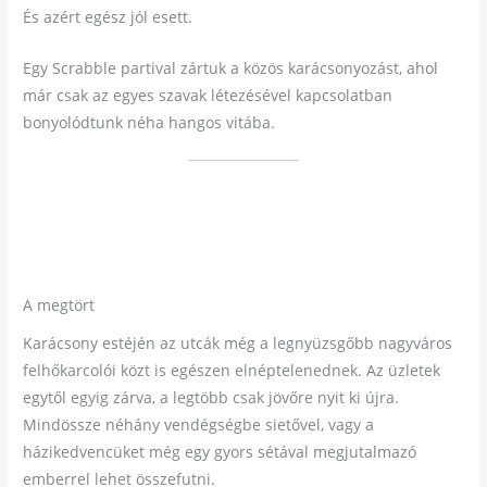
És azért egész jól esett.
Egy Scrabble partival zártuk a közös karácsonyozást, ahol
már csak az egyes szavak létezésével kapcsolatban
bonyolódtunk néha hangos vitába.
A megtört
Karácsony estéjén az utcák még a legnyüzsgőbb nagyváros
felhőkarcolói közt is egészen elnéptelenednek. Az üzletek
egytől egyig zárva, a legtöbb csak jövőre nyit ki újra.
Mindössze néhány vendégségbe sietővel, vagy a
házikedvencüket még egy gyors sétával megjutalmazó
emberrel lehet összefutni.