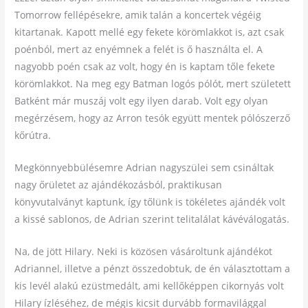
Tomorrow fellépésekre, amik talán a koncertek végéig
kitartanak. Kapott mellé egy fekete körömlakkot is, azt csak
poénból, mert az enyémnek a felét is ő használta el. A
nagyobb poén csak az volt, hogy én is kaptam tőle fekete
körömlakkot. Na meg egy Batman logós pólót, mert született
Batként már muszáj volt egy ilyen darab. Volt egy olyan
megérzésem, hogy az Arron tesók együtt mentek pólószerző
kőrútra.
Megkönnyebbülésemre Adrian nagyszülei sem csináltak
nagy őrületet az ajándékozásból, praktikusan
könyvutalványt kaptunk, így tőlünk is tökéletes ajándék volt
a kissé sablonos, de Adrian szerint telitalálat kávéválogatás.
Na, de jött Hilary. Neki is közösen vásároltunk ajándékot
Adriannel, illetve a pénzt összedobtuk, de én választottam a
kis levél alakú ezüstmedált, ami kellőképpen cikornyás volt
Hilary ízléséhez, de mégis kicsit durvább formavilággal