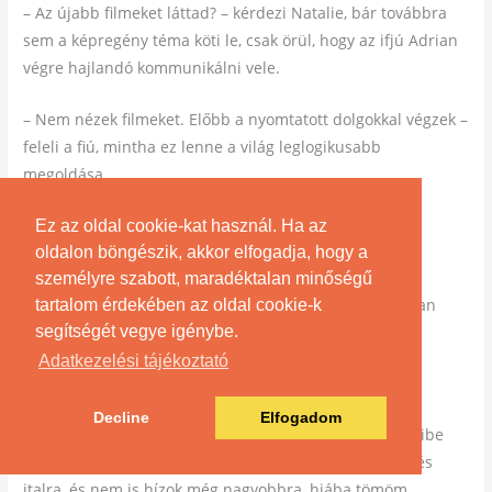
– Az újabb filmeket láttad? – kérdezi Natalie, bár továbbra
sem a képregény téma köti le, csak örül, hogy az ifjú Adrian
végre hajlandó kommunikálni vele.
– Nem nézek filmeket. Előbb a nyomtatott dolgokkal végzek –
feleli a fiú, mintha ez lenne a világ leglogikusabb
megoldása.
– Akkor sosem fogsz filmeket nézni! – nevet Natalie
Ez az oldal cookie-kat használ. Ha az
szárazon.
oldalon böngészik, akkor elfogadja, hogy a
személyre szabott, maradéktalan minőségű
– Úgy hallottam, elég hosszú az öröklét – veti oda Adrian
tartalom érdekében az oldal cookie-k
csak úgy félvállról.
segítségét vegye igénybe.
Adatkezelési tájékoztató
– Éppen ezért nem kéne beleőrülnöd.
Decline
Elfogadom
– Hogy őrülnék bele? Még azt sem tudom, pontosan mibe
nem kéne beleőrülnöm! Oké, nincs szükségem ételre és
italra, és nem is hízok még nagyobbra, hiába tömöm