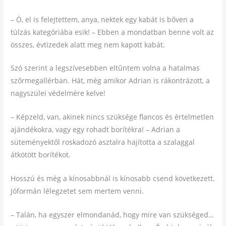
– Ó, el is felejtettem, anya, nektek egy kabát is bőven a
túlzás kategóriába esik! – Ebben a mondatban benne volt az
összes, évtizedek alatt meg nem kapott kabát.
Szó szerint a legszívesebben eltűntem volna a hatalmas
szőrmegallérban. Hát, még amikor Adrian is rákontrázott, a
nagyszülei védelmére kelve!
– Képzeld, van, akinek nincs szüksége flancos és értelmetlen
ajándékokra, vagy egy rohadt borítékra! – Adrian a
süteményektől roskadozó asztalra hajította a szalaggal
átkötött borítékot.
Hosszú és még a kínosabbnál is kínosabb csend következett.
Jóformán lélegzetet sem mertem venni.
– Talán, ha egyszer elmondanád, hogy mire van szükséged…