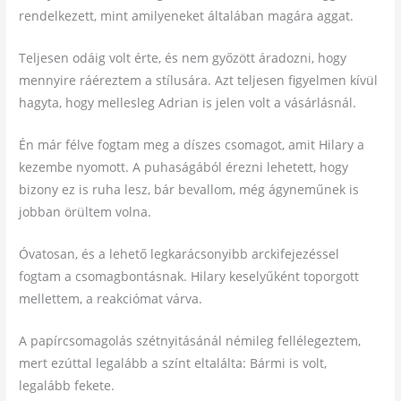
rendelkezett, mint amilyeneket általában magára aggat.
Teljesen odáig volt érte, és nem győzött áradozni, hogy
mennyire ráéreztem a stílusára. Azt teljesen figyelmen kívül
hagyta, hogy mellesleg Adrian is jelen volt a vásárlásnál.
Én már félve fogtam meg a díszes csomagot, amit Hilary a
kezembe nyomott. A puhaságából érezni lehetett, hogy
bizony ez is ruha lesz, bár bevallom, még ágyneműnek is
jobban örültem volna.
Óvatosan, és a lehető legkarácsonyibb arckifejezéssel
fogtam a csomagbontásnak. Hilary keselyűként toporgott
mellettem, a reakciómat várva.
A papírcsomagolás szétnyitásánál némileg fellélegeztem,
mert ezúttal legalább a színt eltalálta: Bármi is volt,
legalább fekete.