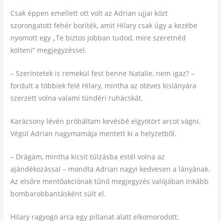
Csak éppen emellett ott volt az Adrian ujjai közt
szorongatott fehér boríték, amit Hilary csak úgy a kezébe
nyomott egy „Te biztos jobban tudod, mire szeretnéd
költeni” megjegyzéssel.
– Szerintetek is remekül fest benne Natalie, nem igaz? –
fordult a többiek felé Hilary, mintha az ötéves kislányára
szerzett volna valami tündéri ruhácskát.
Karácsony lévén próbáltam kevésbé elgyötört arcot vágni.
Végül Adrian nagymamája mentett ki a helyzetből.
– Drágám, mintha kicsit túlzásba estél volna az
ajándékozással – mondta Adrian nagyi kedvesen a lányának.
Az elsőre mentőakciónak tűnő megjegyzés valójában inkább
bombarobbantásként sült el.
Hilary ragyogó arca egy pillanat alatt elkomorodott: