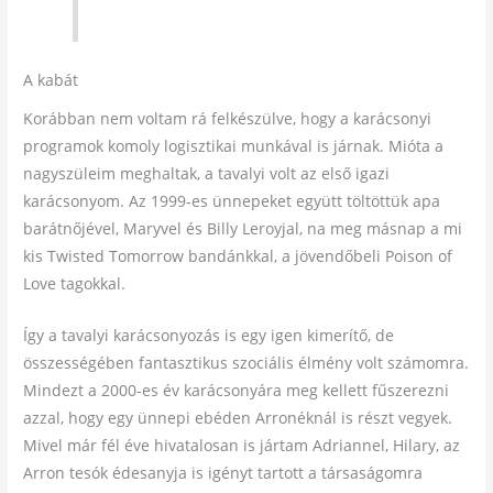
A kabát
Korábban nem voltam rá felkészülve, hogy a karácsonyi
programok komoly logisztikai munkával is járnak. Mióta a
nagyszüleim meghaltak, a tavalyi volt az első igazi
karácsonyom. Az 1999-es ünnepeket együtt töltöttük apa
barátnőjével, Maryvel és Billy Leroyjal, na meg másnap a mi
kis Twisted Tomorrow bandánkkal, a jövendőbeli Poison of
Love tagokkal.
Így a tavalyi karácsonyozás is egy igen kimerítő, de
összességében fantasztikus szociális élmény volt számomra.
Mindezt a 2000-es év karácsonyára meg kellett fűszerezni
azzal, hogy egy ünnepi ebéden Arronéknál is részt vegyek.
Mivel már fél éve hivatalosan is jártam Adriannel, Hilary, az
Arron tesók édesanyja is igényt tartott a társaságomra