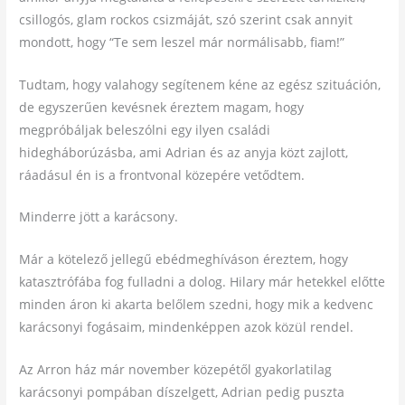
csillogós, glam rockos csizmáját, szó szerint csak annyit
mondott, hogy “Te sem leszel már normálisabb, fiam!”
Tudtam, hogy valahogy segítenem kéne az egész szituáción,
de egyszerűen kevésnek éreztem magam, hogy
megpróbáljak beleszólni egy ilyen családi
hidegháborúzásba, ami Adrian és az anyja közt zajlott,
ráadásul én is a frontvonal közepére vetődtem.
Minderre jött a karácsony.
Már a kötelező jellegű ebédmeghíváson éreztem, hogy
katasztrófába fog fulladni a dolog. Hilary már hetekkel előtte
minden áron ki akarta belőlem szedni, hogy mik a kedvenc
karácsonyi fogásaim, mindenképpen azok közül rendel.
Az Arron ház már november közepétől gyakorlatilag
karácsonyi pompában díszelgett, Adrian pedig puszta