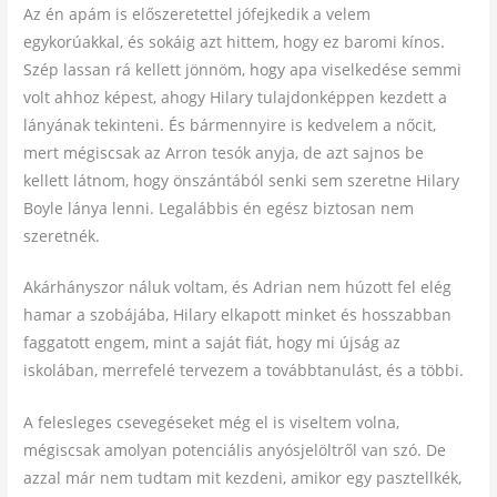
Az én apám is előszeretettel jófejkedik a velem
egykorúakkal, és sokáig azt hittem, hogy ez baromi kínos.
Szép lassan rá kellett jönnöm, hogy apa viselkedése semmi
volt ahhoz képest, ahogy Hilary tulajdonképpen kezdett a
lányának tekinteni. És bármennyire is kedvelem a nőcit,
mert mégiscsak az Arron tesók anyja, de azt sajnos be
kellett látnom, hogy önszántából senki sem szeretne Hilary
Boyle lánya lenni. Legalábbis én egész biztosan nem
szeretnék.
Akárhányszor náluk voltam, és Adrian nem húzott fel elég
hamar a szobájába, Hilary elkapott minket és hosszabban
faggatott engem, mint a saját fiát, hogy mi újság az
iskolában, merrefelé tervezem a továbbtanulást, és a többi.
A felesleges csevegéseket még el is viseltem volna,
mégiscsak amolyan potenciális anyósjelöltről van szó. De
azzal már nem tudtam mit kezdeni, amikor egy pasztellkék,