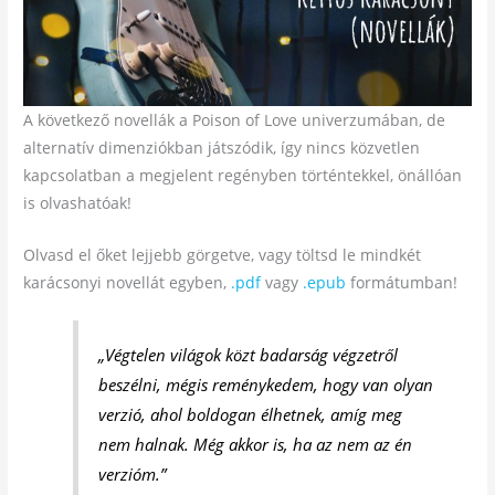
A következő novellák a Poison of Love univerzumában, de
alternatív dimenziókban játszódik, így nincs közvetlen
kapcsolatban a megjelent regényben történtekkel, önállóan
is olvashatóak!
Olvasd el őket lejjebb görgetve, vagy töltsd le mindkét
karácsonyi novellát egyben,
.pdf
vagy
.epub
formátumban!
„Végtelen világok közt badarság végzetről
beszélni, mégis reménykedem, hogy van olyan
verzió, ahol boldogan élhetnek, amíg meg
nem halnak. Még akkor is, ha az nem az én
verzióm.”