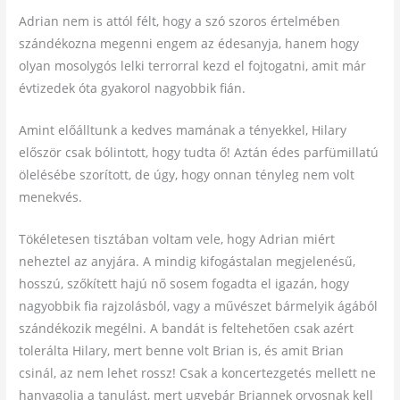
Adrian nem is attól félt, hogy a szó szoros értelmében
szándékozna megenni engem az édesanyja, hanem hogy
olyan mosolygós lelki terrorral kezd el fojtogatni, amit már
évtizedek óta gyakorol nagyobbik fián.
Amint előálltunk a kedves mamának a tényekkel, Hilary
először csak bólintott, hogy tudta ő! Aztán édes parfümillatú
ölelésébe szorított, de úgy, hogy onnan tényleg nem volt
menekvés.
Tökéletesen tisztában voltam vele, hogy Adrian miért
neheztel az anyjára. A mindig kifogástalan megjelenésű,
hosszú, szőkített hajú nő sosem fogadta el igazán, hogy
nagyobbik fia rajzolásból, vagy a művészet bármelyik ágából
szándékozik megélni. A bandát is feltehetően csak azért
tolerálta Hilary, mert benne volt Brian is, és amit Brian
csinál, az nem lehet rossz! Csak a koncertezgetés mellett ne
hanyagolja a tanulást, mert ugyebár Briannek orvosnak kell