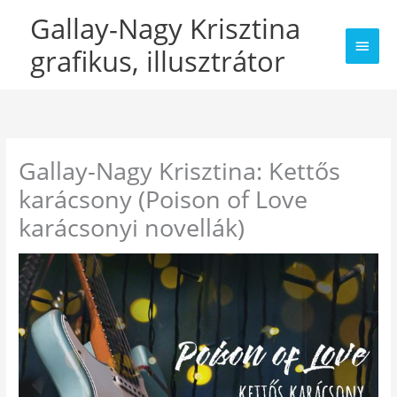
Skip
Gallay-Nagy Krisztina
Main
to
grafikus, illusztrátor
Men
content
Gallay-Nagy Krisztina: Kettős
karácsony (Poison of Love
karácsonyi novellák)