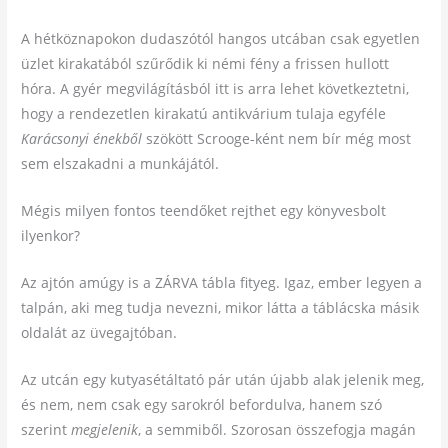
A hétköznapokon dudaszótól hangos utcában csak egyetlen
üzlet kirakatából szűrődik ki némi fény a frissen hullott
hóra. A gyér megvilágításból itt is arra lehet következtetni,
hogy a rendezetlen kirakatú antikvárium tulaja egyféle
Karácsonyi énekből
szökött Scrooge-ként nem bír még most
sem elszakadni a munkájától.
Mégis milyen fontos teendőket rejthet egy könyvesbolt
ilyenkor?
Az ajtón amúgy is a ZÁRVA tábla fityeg. Igaz, ember legyen a
talpán, aki meg tudja nevezni, mikor látta a táblácska másik
oldalát az üvegajtóban.
Az utcán egy kutyasétáltató pár után újabb alak jelenik meg,
és nem, nem csak egy sarokról befordulva, hanem szó
szerint
megjelenik
, a semmiből. Szorosan összefogja magán