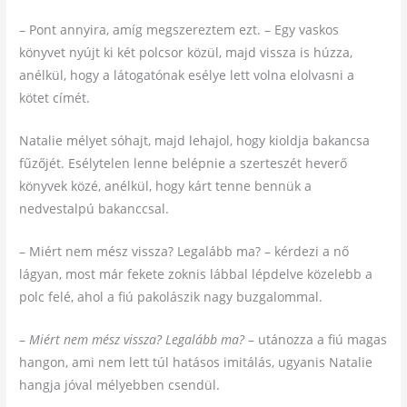
– Pont annyira, amíg megszereztem ezt. – Egy vaskos
könyvet nyújt ki két polcsor közül, majd vissza is húzza,
anélkül, hogy a látogatónak esélye lett volna elolvasni a
kötet címét.
Natalie mélyet sóhajt, majd lehajol, hogy kioldja bakancsa
fűzőjét. Esélytelen lenne belépnie a szerteszét heverő
könyvek közé, anélkül, hogy kárt tenne bennük a
nedvestalpú bakanccsal.
– Miért nem mész vissza? Legalább ma? – kérdezi a nő
lágyan, most már fekete zoknis lábbal lépdelve közelebb a
polc felé, ahol a fiú pakolászik nagy buzgalommal.
–
Miért nem mész vissza? Legalább ma?
– utánozza a fiú magas
hangon, ami nem lett túl hatásos imitálás, ugyanis Natalie
hangja jóval mélyebben csendül.