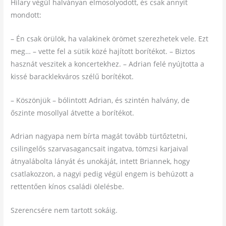
Hilary végül halványan elmosolyodott, és csak annyit
mondott:
– Én csak örülök, ha valakinek örömet szerezhetek vele. Ezt
meg… – vette fel a sütik közé hajított borítékot. – Biztos
hasznát veszitek a koncertekhez. – Adrian felé nyújtotta a
kissé baracklekváros szélű borítékot.
– Köszönjük – bólintott Adrian, és szintén halvány, de
őszinte mosollyal átvette a borítékot.
Adrian nagyapa nem bírta magát tovább türtőztetni,
csilingelős szarvasagancsait ingatva, tömzsi karjaival
átnyalábolta lányát és unokáját, intett Briannek, hogy
csatlakozzon, a nagyi pedig végül engem is behúzott a
rettentően kínos családi ölelésbe.
Szerencsére nem tartott sokáig.