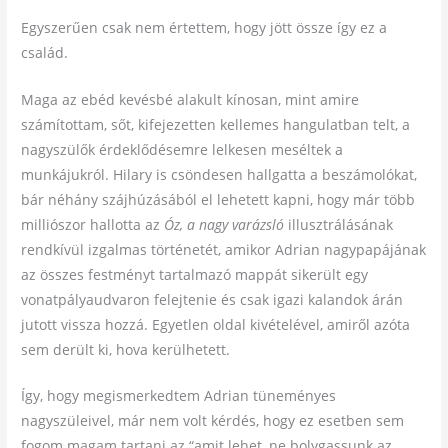
Egyszerűen csak nem értettem, hogy jött össze így ez a
család.
Maga az ebéd kevésbé alakult kínosan, mint amire
számítottam, sőt, kifejezetten kellemes hangulatban telt, a
nagyszülők érdeklődésemre lelkesen meséltek a
munkájukról. Hilary is csöndesen hallgatta a beszámolókat,
bár néhány szájhúzásából el lehetett kapni, hogy már több
milliószor hallotta az
Óz, a nagy varázsló
illusztrálásának
rendkívül izgalmas történetét, amikor Adrian nagypapájának
az összes festményt tartalmazó mappát sikerült egy
vonatpályaudvaron felejtenie és csak igazi kalandok árán
jutott vissza hozzá. Egyetlen oldal kivételével, amiről azóta
sem derült ki, hova kerülhetett.
Így, hogy megismerkedtem Adrian tüneményes
nagyszüleivel, már nem volt kérdés, hogy ez esetben sem
fogom magam tartani az “amit lehet, ne bolygassunk az