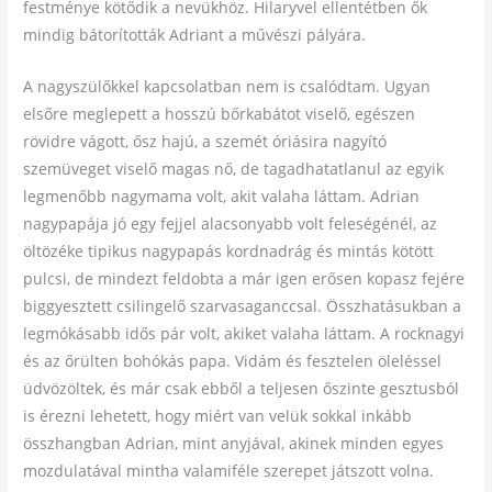
festménye kötődik a nevükhöz. Hilaryvel ellentétben ők
mindig bátorították Adriant a művészi pályára.
A nagyszülőkkel kapcsolatban nem is csalódtam. Ugyan
elsőre meglepett a hosszú bőrkabátot viselő, egészen
rövidre vágott, ősz hajú, a szemét óriásira nagyító
szemüveget viselő magas nő, de tagadhatatlanul az egyik
legmenőbb nagymama volt, akit valaha láttam. Adrian
nagypapája jó egy fejjel alacsonyabb volt feleségénél, az
öltözéke tipikus nagypapás kordnadrág és mintás kötött
pulcsi, de mindezt feldobta a már igen erősen kopasz fejére
biggyesztett csilingelő szarvasaganccsal. Összhatásukban a
legmókásabb idős pár volt, akiket valaha láttam. A rocknagyi
és az őrülten bohókás papa. Vidám és fesztelen öleléssel
üdvözöltek, és már csak ebből a teljesen őszinte gesztusból
is érezni lehetett, hogy miért van velük sokkal inkább
összhangban Adrian, mint anyjával, akinek minden egyes
mozdulatával mintha valamiféle szerepet játszott volna.