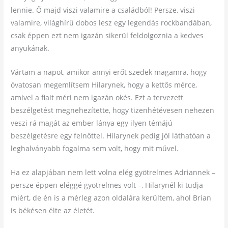
lennie. Ő majd viszi valamire a családból! Persze, viszi
valamire, világhírű dobos lesz egy legendás rockbandában,
csak éppen ezt nem igazán sikerül feldolgoznia a kedves
anyukának.
Vártam a napot, amikor annyi erőt szedek magamra, hogy
óvatosan megemlítsem Hilarynek, hogy a kettős mérce,
amivel a fiait méri nem igazán okés. Ezt a tervezett
beszélgetést megnehezítette, hogy tizenhétévesen nehezen
veszi rá magát az ember lánya egy ilyen témájú
beszélgetésre egy felnőttel. Hilarynek pedig jól láthatóan a
leghalványabb fogalma sem volt, hogy mit művel.
Ha ez alapjában nem lett volna elég gyötrelmes Adriannek –
persze éppen eléggé gyötrelmes volt –, Hilarynél ki tudja
miért, de én is a mérleg azon oldalára kerültem, ahol Brian
is békésen élte az életét.