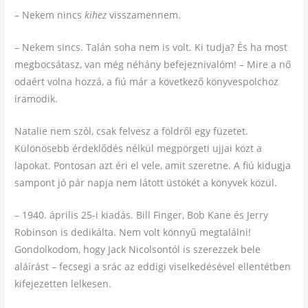
– Nekem nincs
kihez
visszamennem.
– Nekem sincs. Talán soha nem is volt. Ki tudja? És ha most
megbocsátasz, van még néhány befejeznivalóm! – Mire a nő
odaért volna hozzá, a fiú már a következő könyvespolchoz
iramodik.
Natalie nem szól, csak felvesz a földről egy füzetet.
Különösebb érdeklődés nélkül megpörgeti ujjai közt a
lapokat. Pontosan azt éri el vele, amit szeretne. A fiú kidugja
sampont jó pár napja nem látott üstökét a könyvek közül.
– 1940. április 25-i kiadás. Bill Finger, Bob Kane és Jerry
Robinson is dedikálta. Nem volt könnyű megtalálni!
Gondolkodom, hogy Jack Nicolsontól is szerezzek bele
aláírást – fecsegi a srác az eddigi viselkedésével ellentétben
kifejezetten lelkesen.