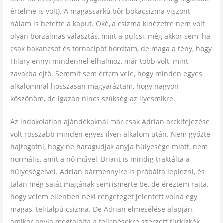
értelme is volt). A magassarkú bőr bokacsizma viszont
nálam is betette a kaput. Oké, a csizma kinézetre nem volt
olyan borzalmas választás, mint a pulcsi, még akkor sem, ha
csak bakancsot és tornacipőt hordtam, de maga a tény, hogy
Hilary ennyi mindennel elhalmoz, már több volt, mint
zavarba ejtő. Semmit sem értem vele, hogy minden egyes
alkalommal hosszasan magyaráztam, hogy nagyon
köszönöm, de igazán nincs szükség az ilyesmikre.
Az indokolatlan ajándékoknál már csak Adrian arckifejezése
volt rosszabb minden egyes ilyen alkalom után. Nem győzte
hajtogatni, hogy ne haragudjak anyja hülyesége miatt, nem
normális, amit a nő művel, Briant is mindig traktálta a
hülyeségeivel. Adrian bármennyire is próbálta leplezni, és
talán még saját magának sem ismerte be, de éreztem rajta,
hogy velem ellenben neki rengeteget jelentett volna egy
magas, telitalpú csizma. De Adrian elmesélése alapján,
amikor anyja megtalálta a fellépésekre szerzett türkizkék,