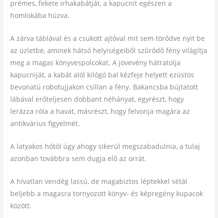
prémes, fekete irhakabátját, a kapucnit egészen a
homlokába húzva.
A zárva táblával és a csukott ajtóval mit sem törődve nyit be
az üzletbe, aminek hátsó helyiségeiből szűrődő fény világítja
meg a magas könyvespolcokat. A jövevény hátratolja
kapucniját, a kabát alól kilógó bal kézfeje helyett ezüstös
bevonatú robotujjakon csillan a fény. Bakancsba bújtatott
lábával erőteljesen dobbant néhányat, egyrészt, hogy
lerázza róla a havat, másrészt, hogy felvonja magára az
antikvárius figyelmét.
A latyakos hótól úgy ahogy sikerül megszabadulnia, a tulaj
azonban továbbra sem dugja elő az orrát.
A hívatlan vendég lassú, de magabiztos léptekkel sétál
beljebb a magasra tornyozott könyv- és képregény kupacok
között.