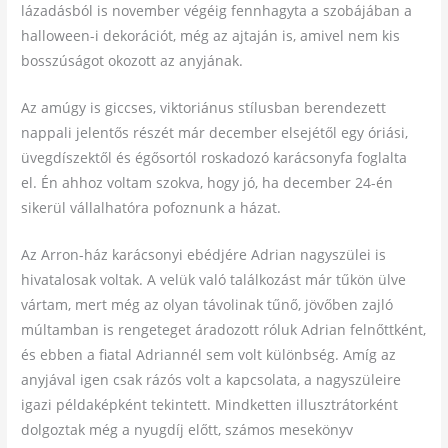
lázadásból is november végéig fennhagyta a szobájában a
halloween-i dekorációt, még az ajtaján is, amivel nem kis
bosszúságot okozott az anyjának.
Az amúgy is giccses, viktoriánus stílusban berendezett
nappali jelentős részét már december elsejétől egy óriási,
üvegdíszektől és égősortól roskadozó karácsonyfa foglalta
el. Én ahhoz voltam szokva, hogy jó, ha december 24-én
sikerül vállalhatóra pofoznunk a házat.
Az Arron-ház karácsonyi ebédjére Adrian nagyszülei is
hivatalosak voltak. A velük való találkozást már tűkön ülve
vártam, mert még az olyan távolinak tűnő, jövőben zajló
múltamban is rengeteget áradozott róluk Adrian felnőttként,
és ebben a fiatal Adriannél sem volt különbség. Amíg az
anyjával igen csak rázós volt a kapcsolata, a nagyszüleire
igazi példaképként tekintett. Mindketten illusztrátorként
dolgoztak még a nyugdíj előtt, számos mesekönyv