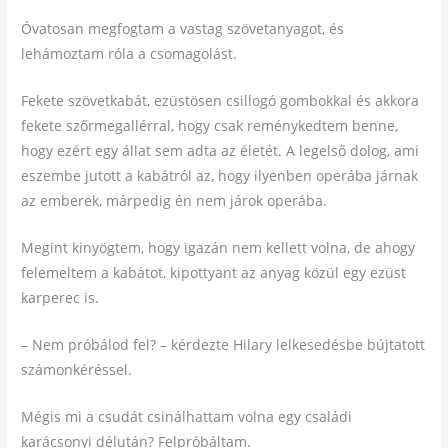
Óvatosan megfogtam a vastag szövetanyagot, és
lehámoztam róla a csomagolást.
Fekete szövetkabát, ezüstösen csillogó gombokkal és akkora
fekete szőrmegallérral, hogy csak reménykedtem benne,
hogy ezért egy állat sem adta az életét. A legelső dolog, ami
eszembe jutott a kabátról az, hogy ilyenben operába járnak
az emberek, márpedig én nem járok operába.
Megint kinyögtem, hogy igazán nem kellett volna, de ahogy
felemeltem a kabátot, kipottyant az anyag közül egy ezüst
karperec is.
– Nem próbálod fel? – kérdezte Hilary lelkesedésbe bújtatott
számonkéréssel.
Mégis mi a csudát csinálhattam volna egy családi
karácsonyi délután? Felpróbáltam.