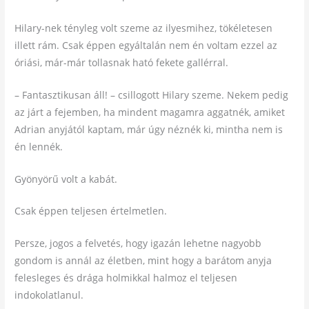
Hilary-nek tényleg volt szeme az ilyesmihez, tökéletesen
illett rám. Csak éppen egyáltalán nem én voltam ezzel az
óriási, már-már tollasnak ható fekete gallérral.
– Fantasztikusan áll! – csillogott Hilary szeme. Nekem pedig
az járt a fejemben, ha mindent magamra aggatnék, amiket
Adrian anyjától kaptam, már úgy néznék ki, mintha nem is
én lennék.
Gyönyörű volt a kabát.
Csak éppen teljesen értelmetlen.
Persze, jogos a felvetés, hogy igazán lehetne nagyobb
gondom is annál az életben, mint hogy a barátom anyja
felesleges és drága holmikkal halmoz el teljesen
indokolatlanul.