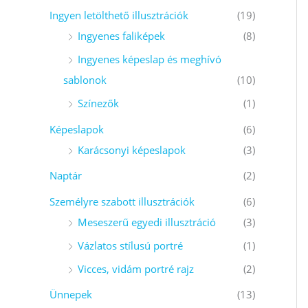
k
Ingyen letölthető illusztrációk
(19)
ö
Ingyenes faliképek
(8)
v
Ingyenes képeslap és meghívó
e
sablonok
(10)
t
Színezők
(1)
k
e
Képeslapok
(6)
z
Karácsonyi képeslapok
(3)
ő
Naptár
(2)
r
Személyre szabott illusztrációk
(6)
e
Meseszerű egyedi illusztráció
(3)
:
Vázlatos stílusú portré
(1)
Vicces, vidám portré rajz
(2)
Ünnepek
(13)