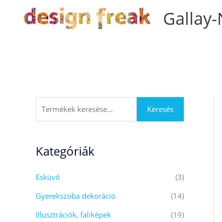
Skip
Gallay-
to
content
K
Keresés
e
r
Kategóriák
e
s
Esküvő
(3)
é
s
Gyerekszoba dekoráció
(14)
a
Illusztrációk, faliképek
(19)