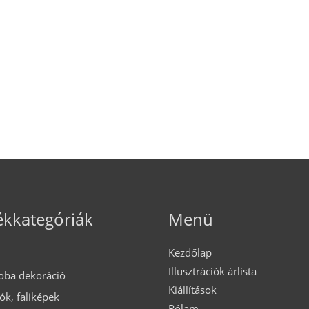
kkategóriák
Menü
Kezdőlap
Illusztrációk árlista
oba dekoráció
Kiállítások
iók, faliképek
Rólam