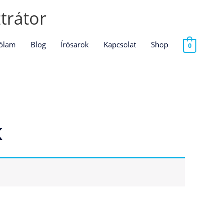
ztrátor
ólam
Blog
Írósarok
Kapcsolat
Shop
0
k