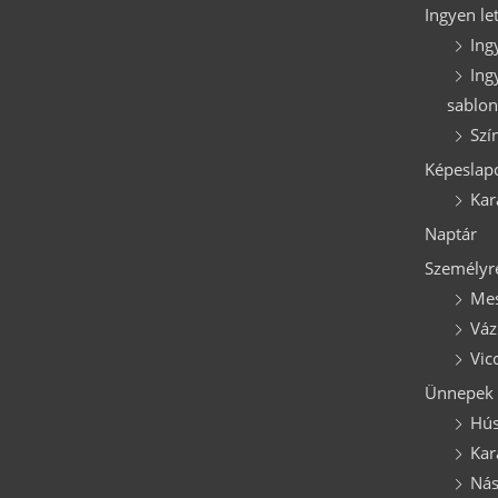
Ingyen let
Ing
Ing
sablo
Szí
Képeslap
Kar
Naptár
Személyre
Mes
Váz
Vic
Ünnepek
Hús
Kar
Nás