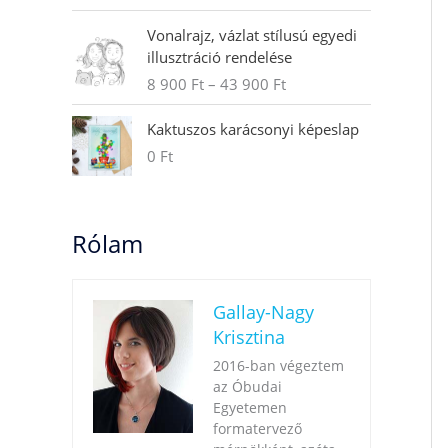
Á
Vonalrajz, vázlat stílusú egyedi
r
illusztráció rendelése
t
8 900
Ft
–
43 900
Ft
a
r
Kaktuszos karácsonyi képeslap
t
0
Ft
o
m
á
n
Rólam
y
:
8
Gallay-Nagy
9
0
Krisztina
0
2016-ban végeztem
az Óbudai
F
Egyetemen
t
formatervező
-