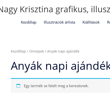
Nagy Krisztina grafikus, illus
Kezdőlap
Illusztrációk árlista
Kiállítások
R
Kezdőlap
/
Ünnepek
/ Anyák napi ajándék
Anyák napi ajándé
Egy termék se felelt meg a keresésnek.