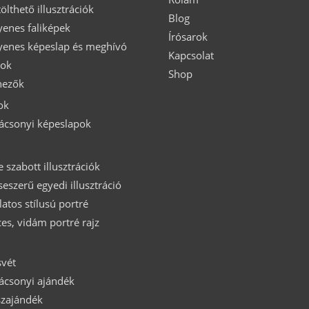
ölthető illusztrációk
Blog
yenes faliképek
Írósarok
yenes képeslap és meghívó
Kapcsolat
nok
Shop
nezők
ok
ácsonyi képeslapok
 szabott illusztrációk
eszerű egyedi illusztráció
latos stílusú portré
ces, vidám portré rajz
vét
ácsonyi ajándék
zajándék