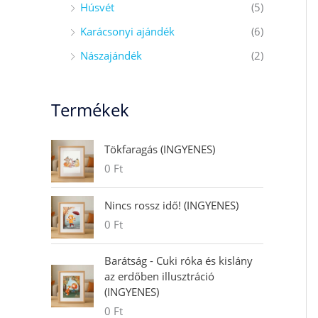
Húsvét
(5)
Karácsonyi ajándék
(6)
Nászajándék
(2)
Termékek
Tökfaragás (INGYENES)
0
Ft
Nincs rossz idő! (INGYENES)
0
Ft
Barátság - Cuki róka és kislány
az erdőben illusztráció
(INGYENES)
0
Ft